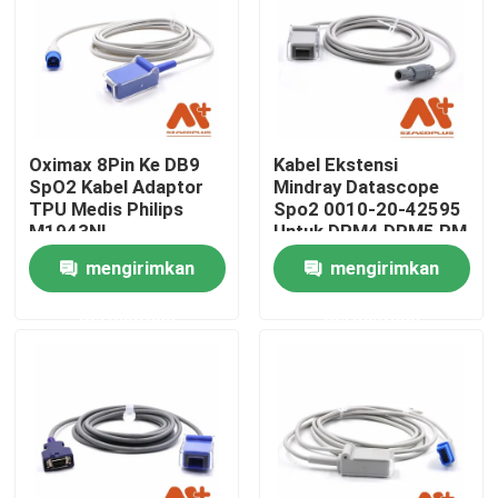
Wisata pabrik
Kontrol kualitas
Oximax 8Pin Ke DB9
Kabel Ekstensi
SpO2 Kabel Adaptor
Mindray Datascope
Hubungi kami
TPU Medis Philips
Spo2 0010-20-42595
M1943NL
Untuk DPM4 DPM5 PM
7000 PM 8000
mengirimkan
mengirimkan
Berita
permintaan
permintaan
Kabel Pasien EKG
kabel monitor pasien
sensor spo2 yang dapat digunakan kembali