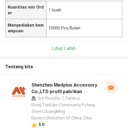
Kuantitas min Ord
1 buah
er
Menyediakan kem
10000 Pcs/Bulan
ampuan
Lihat Lebih
Tentang kita
Shenzhen Medplus Accessory
Co.,LTD profil pabrikan
3rd Floor,No.7,TianKuo
Road,TianLiao Community,Yutang
Street,GuangMing
District,Shenzhen Of China ,Cina
5.0