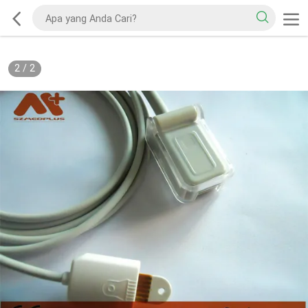
2
/
2