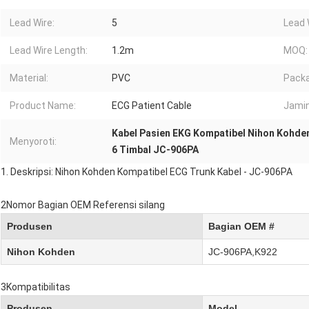
Lead Wire:
5
Lead 
Lead Wire Length:
1.2m
MOQ:
Material:
PVC
Packa
Product Name:
ECG Patient Cable
Jamin
Kabel Pasien EKG Kompatibel Nihon Kohde
Menyoroti:
6 Timbal JC-906PA
1. Deskripsi: Nihon Kohden Kompatibel ECG Trunk Kabel - JC-906PA
2Nomor Bagian OEM Referensi silang
Produsen
Bagian OEM #
Nihon Kohden
JC-906PA
,
K922
3Kompatibilitas
Produsen
Model