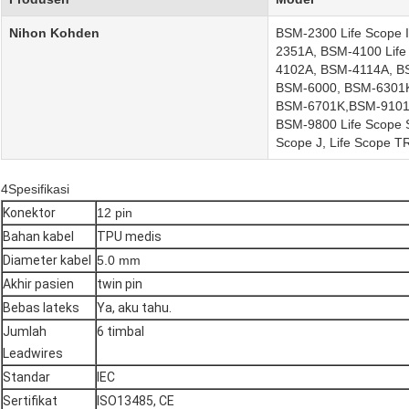
Nihon Kohden
BSM-2300 Life Scope 
2351A, BSM-4100 Life
4102A, BSM-4114A, BS
BSM-6000, BSM-6301
BSM-6701K,BSM-9101,
BSM-9800 Life Scope S,
Scope J, Life Scope 
4Spesifikasi
Konektor
12 pin
Bahan kabel
TPU medis
Diameter kabel
5.0 mm
Akhir pasien
twin pin
Bebas lateks
Ya, aku tahu.
Jumlah
6 timbal
Leadwires
Standar
IEC
Sertifikat
ISO13485, CE