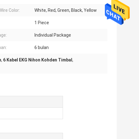
Wire Color:
White, Red, Green, Black, Yellow
1 Piece
ge:
Individual Package
an:
6 bulan
n
,
6 Kabel EKG Nihon Kohden Timbal
,