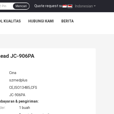
Quote request suatu
|
Indonesian
Mencari
L KUALITAS
HUBUNGI KAMI
BERITA
Lead JC-906PA
Cina
szmedplus
CE,ISO13485,CFS
JC-906PA
mbayaran & pengiriman:
der:
1 buah