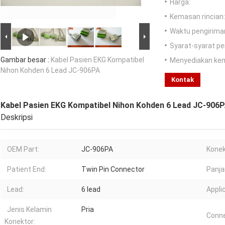
Harga:
Kemasan rincian:
Waktu pengirima
Syarat-syarat p
Gambar besar :
Kabel Pasien EKG Kompatibel
Menyediakan ke
Nihon Kohden 6 Lead JC-906PA
Kontak
Kabel Pasien EKG Kompatibel Nihon Kohden 6 Lead JC-906
Deskripsi
OEM Part:
JC-906PA
Konek
Patient End:
Twin Pin Connector
Panja
Lead:
6 lead
Appli
Jenis Kelamin
Pria
Conne
Konektor: