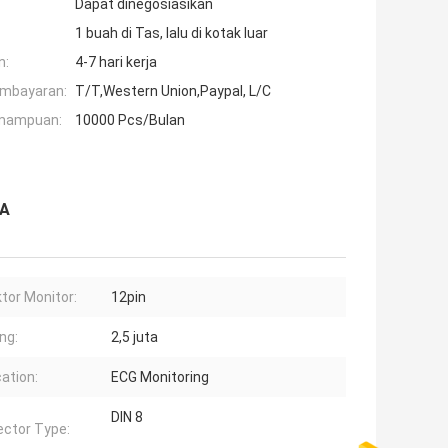
Dapat dinegosiasikan
1 buah di Tas, lalu di kotak luar
n:
4-7 hari kerja
embayaran:
T/T,Western Union,Paypal, L/C
mampuan:
10000 Pcs/Bulan
PA
tor Monitor:
12pin
ng:
2,5 juta
cation:
ECG Monitoring
DIN 8
ctor Type: