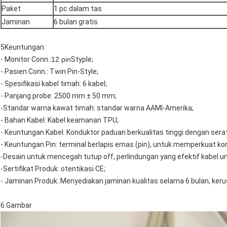
Paket
1 pc dalam tas
Jaminan
6 bulan gratis
5Keuntungan:
- Monitor Conn.:
12 pin
Styple;
- Pasien Conn.: Twin Pin-Style;
- Spesifikasi kabel timah: 6 kabel;
- Panjang probe: 2500 mm ± 50 mm;
-Standar warna kawat timah: standar warna AAMI-Amerika;
- Bahan Kabel: Kabel keamanan TPU;
- Keuntungan Kabel: Konduktor paduan berkualitas tinggi dengan ser
- Keuntungan Pin: terminal berlapis emas (pin), untuk memperkuat ko
-Desain untuk mencegah tutup off, perlindungan yang efektif kabel
-Sertifikat Produk: otentikasi CE;
- Jaminan Produk: Menyediakan jaminan kualitas selama 6 bulan, ker
6.Gambar