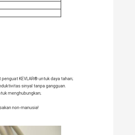
at penguat KEVLAR® untuk daya tahan;
nduktivitas sinyal tanpa gangguan.
 untuk menghubungkan;
usakan non-manusia!