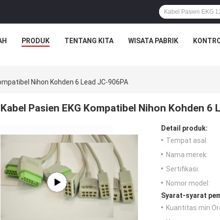
AH
PRODUK
TENTANG KITA
WISATA PABRIK
KONTRO
ompatibel Nihon Kohden 6 Lead JC-906PA
Kabel Pasien EKG Kompatibel Nihon Kohden 6 
Detail produk:
Tempat asal:
Nama merek:
Sertifikasi:
Nomor model:
Syarat-syarat pe
Kuantitas min Or