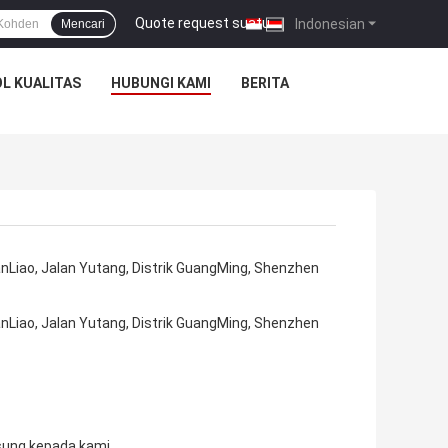
Quote request suatu
|
Indonesian
Mencari
L KUALITAS
HUBUNGI KAMI
BERITA
anLiao, Jalan Yutang, Distrik GuangMing, Shenzhen
anLiao, Jalan Yutang, Distrik GuangMing, Shenzhen
sung kepada kami