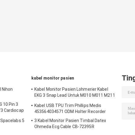
Tin
kabel monitor pasien
l Nihon
Kabel Monitor Pasien Lohmerier Kabel
EKG 3 Snap Lead Untuk M010 M011 M211
Defi 501
 10 Pin 3
Kabel USB TPU Trim Phillips Medis
/3 Cardiocap
453564034571 ODM Holter Recorder
 Spacelabs 5
3 Kabel Monitor Pasien Timbal Datex
Ohmeda Ecg Cable CB-72395R