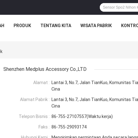
AH
PRODUK
TENTANG KITA
WISATA PABRIK
KONTRO
ak
Shenzhen Medplus Accessory Co.,LTD
Alamat :
Lantai 3, No.7, Jalan TianKuo, Komunitas Ti
Cina
Alamat Pabrik :
Lantai 3, No.7, Jalan TianKuo, Komunitas Ti
Cina
Telepon Bisnis :
86-755-27107557(Waktu kerja)
Faks :
86-755-29093174
Hubungi Kami :
Mengirimkan permintaan Anda secara lang