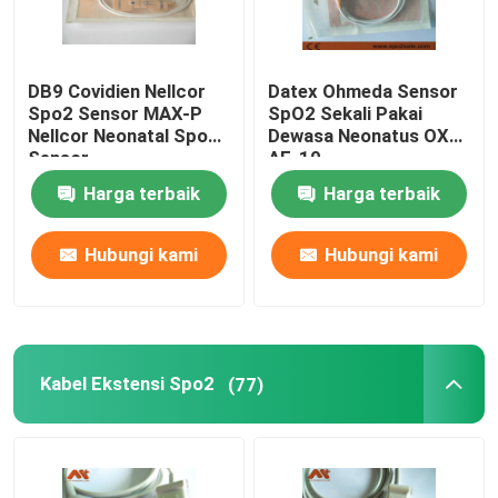
DB9 Covidien Nellcor
Datex Ohmeda Sensor
Spo2 Sensor MAX-P
SpO2 Sekali Pakai
Nellcor Neonatal Spo2
Dewasa Neonatus OXY-
Sensor
AF-10
Harga terbaik
Harga terbaik
Hubungi kami
Hubungi kami
Kabel Ekstensi Spo2
(77)