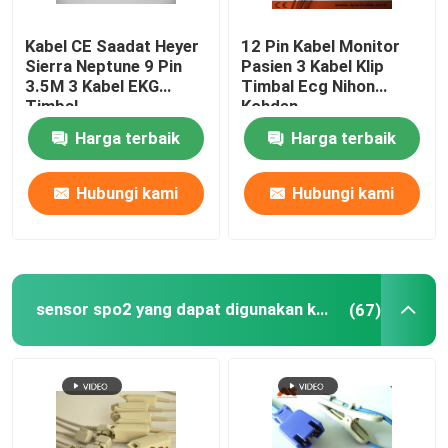
Aksesoris Monitor Pasien
Kabel CE Saadat Heyer
12 Pin Kabel Monitor
Sierra Neptune 9 Pin
Pasien 3 Kabel Klip
3.5M 3 Kabel EKG
Timbal Ecg Nihon
Timbal
Kohden
Kabel EEG
Harga terbaik
Harga terbaik
Hubungi kami
Hubungi kami
sensor spo2 yang dapat digunakan kembali
(67)