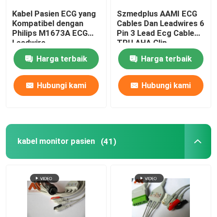
Kabel Pasien ECG yang
Szmedplus AAMI ECG
transduser IBP
Kompatibel dengan
Cables Dan Leadwires 6
Philips M1673A ECG
Pin 3 Lead Ecg Cable
Leadwire
TPU AHA Clip
Pemeriksaan Suhu Medis
Harga terbaik
Harga terbaik
sensor ETCO2
Hubungi kami
Hubungi kami
Transduser janin
kabel monitor pasien
(41)
kabel holter
Probe Transduser Ultrasound
Konektor Perangkat Medis