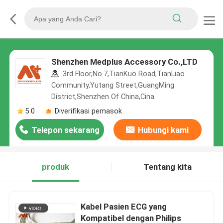
Shenzhen Medplus Accessory Co.,LTD
3rd Floor,No.7,TianKuo Road,TianLiao
Community,Yutang Street,GuangMing
District,Shenzhen Of China,Cina
5.0
Diverifikasi pemasok
Telepon sekarang
Hubungi kami
produk
Tentang kita
Kabel Pasien ECG yang
Kompatibel dengan Philips