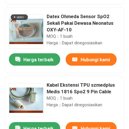
Datex Ohmeda Sensor SpO2
Sekali Pakai Dewasa Neonatus
OXY-AF-10
MOQ：1 buah
Harga：Dapat dinegosiasikan
Harga terbaik
Hubungi kami
Kabel Ekstensi TPU szmedplus
Rumah
Medis 1816 Spo2 9 Pin Cable
MOQ：1 buah
Harga：Dapat dinegosiasikan
Produk
Tentang kita
Harga terbaik
Hubungi kami