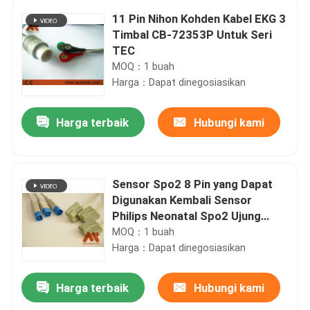
11 Pin Nihon Kohden Kabel EKG 3
Timbal CB-72353P Untuk Seri
TEC
MOQ：1 buah
Harga：Dapat dinegosiasikan
Harga terbaik
Hubungi kami
Sensor Spo2 8 Pin yang Dapat
Digunakan Kembali Sensor
Philips Neonatal Spo2 Ujung
Lembut PR-A800-1006V
MOQ：1 buah
Harga：Dapat dinegosiasikan
Harga terbaik
Hubungi kami