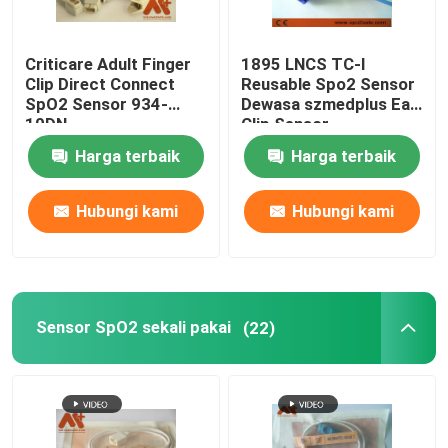
Criticare Adult Finger
1895 LNCS TC-I
Clip Direct Connect
Reusable Spo2 Sensor
SpO2 Sensor 934-
Dewasa szmedplus Ear
10DN
Clip Sensor
Harga terbaik
Harga terbaik
Hubungi kami
Hubungi kami
Sensor SpO2 sekali pakai
(22)