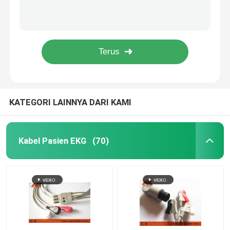
PVC Datex Ohmeda NIBP Tubing 877235 Untuk Monitor Pasien
GE Healthcare Critikon Dinamap NIBP Hose 107365 Untuk Monitor Pasien
Sensor SpO2 sekali pakai
Kabel Nibp Marquette Kompatibel CFS 2017008-001 Untuk Monitor Pasien
produsen kabel medis GE Healthcare > Selang NIBP Kompatibel Marquette - 2017008-003 untuk monitor pasien
Kabel Ekstensi Spo2
ISO13485 GE NIBP Selang PVC Proteam 107363 Hubungkan NIBP Manset
kabel EKG
KATEGORI LAINNYA DARI KAMI
Elektroda EKG
Kabel Pasien EKG
(70)
manset NIBP
selang NIBP
kabel IBP