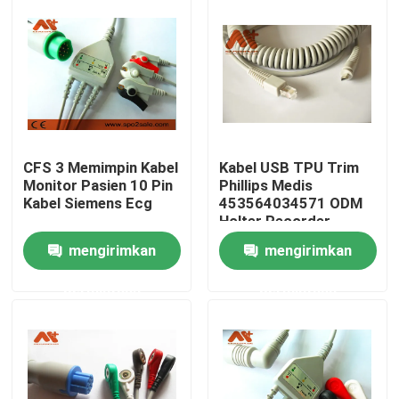
Wisata pabrik
Kontrol kualitas
Hubungi kami
CFS 3 Memimpin Kabel
Kabel USB TPU Trim
Monitor Pasien 10 Pin
Phillips Medis
Kabel Siemens Ecg
453564034571 ODM
Berita
Holter Recorder
mengirimkan
mengirimkan
Kabel Pasien EKG
permintaan
permintaan
kabel monitor pasien
sensor spo2 yang dapat digunakan kembali