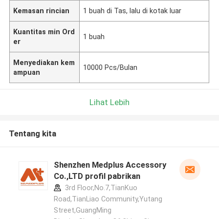
Kemasan rincian
1 buah di Tas, lalu di kotak luar
Kuantitas min Ord
1 buah
er
Menyediakan kem
10000 Pcs/Bulan
ampuan
Lihat Lebih
Tentang kita
Shenzhen Medplus Accessory
Co.,LTD profil pabrikan
3rd Floor,No.7,TianKuo
Road,TianLiao Community,Yutang
Street,GuangMing